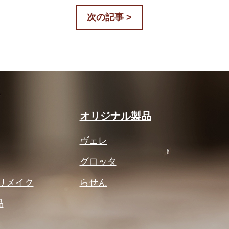
次の記事 >
オリジナル製品
ヴェレ
グロッタ
リメイク
らせん
品